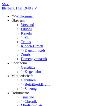
SSV
Illerberg/Thal 1948 e.V.
">
Willkommen
Über uns
Vorstand
Fußball
Kegeln
">
Ski
Tennis
Kinder-Turnen
">
Dancing Kids
Zumba
Damengymnastik
Sportheim
Gaststätte
">
Kegelbahn
Mitgliedschaft
Gebühren
">
Beitrittserklärung
">
Satzung
Dokumente
Timeline
">
Chronik
Mitgliedschaft -