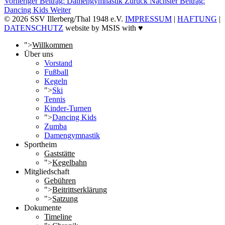
Vorheriger Beitrag: Damengymnastik
Zurück
Nächster Beitrag:
Dancing Kids
Weiter
© 2026 SSV Illerberg/Thal 1948 e.V.
IMPRESSUM
|
HAFTUNG
|
DATENSCHUTZ
website by MSIS with ♥
">
Willkommen
Über uns
Vorstand
Fußball
Kegeln
">
Ski
Tennis
Kinder-Turnen
">
Dancing Kids
Zumba
Damengymnastik
Sportheim
Gaststätte
">
Kegelbahn
Mitgliedschaft
Gebühren
">
Beitrittserklärung
">
Satzung
Dokumente
Timeline