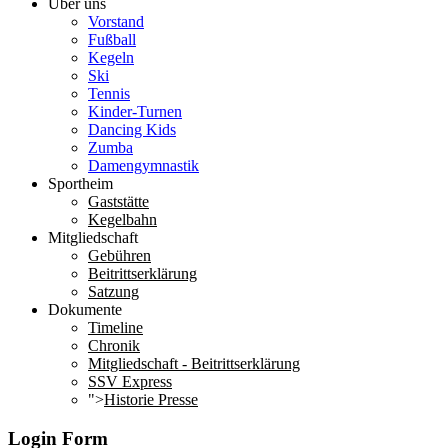
Über uns
Vorstand
Fußball
Kegeln
Ski
Tennis
Kinder-Turnen
Dancing Kids
Zumba
Damengymnastik
Sportheim
Gaststätte
Kegelbahn
Mitgliedschaft
Gebühren
Beitrittserklärung
Satzung
Dokumente
Timeline
Chronik
Mitgliedschaft - Beitrittserklärung
SSV Express
">
Historie Presse
Login Form