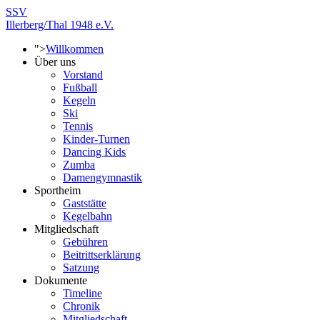
SSV
Illerberg/Thal 1948 e.V.
">
Willkommen
Über uns
Vorstand
Fußball
Kegeln
Ski
Tennis
Kinder-Turnen
Dancing Kids
Zumba
Damengymnastik
Sportheim
Gaststätte
Kegelbahn
Mitgliedschaft
Gebühren
Beitrittserklärung
Satzung
Dokumente
Timeline
Chronik
Mitgliedschaft -