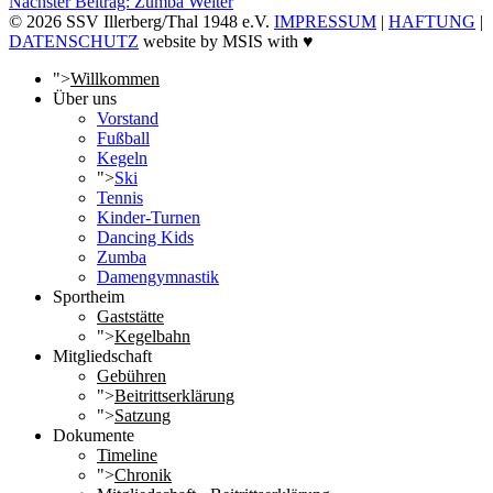
Nächster Beitrag: Zumba
Weiter
© 2026 SSV Illerberg/Thal 1948 e.V.
IMPRESSUM
|
HAFTUNG
|
DATENSCHUTZ
website by MSIS with ♥
">
Willkommen
Über uns
Vorstand
Fußball
Kegeln
">
Ski
Tennis
Kinder-Turnen
Dancing Kids
Zumba
Damengymnastik
Sportheim
Gaststätte
">
Kegelbahn
Mitgliedschaft
Gebühren
">
Beitrittserklärung
">
Satzung
Dokumente
Timeline
">
Chronik