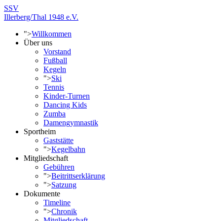
SSV
Illerberg/Thal 1948 e.V.
">
Willkommen
Über uns
Vorstand
Fußball
Kegeln
">
Ski
Tennis
Kinder-Turnen
Dancing Kids
Zumba
Damengymnastik
Sportheim
Gaststätte
">
Kegelbahn
Mitgliedschaft
Gebühren
">
Beitrittserklärung
">
Satzung
Dokumente
Timeline
">
Chronik
Mitgliedschaft -