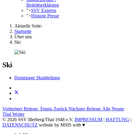
Beitrittserklärung
">
SSV Express
">
Historie Presse
Aktuelle Seite:
Startseite
Über uns
Ski
Ski
Homepage Skiabteilung
Vorheriger Beitrag: Tennis
Zurück
Nächster Beitrag: Alle Neune
Thal
Weiter
© 2026 SSV Illerberg/Thal 1948 e.V.
IMPRESSUM
|
HAFTUNG
|
DATENSCHUTZ
website by MSIS with ♥