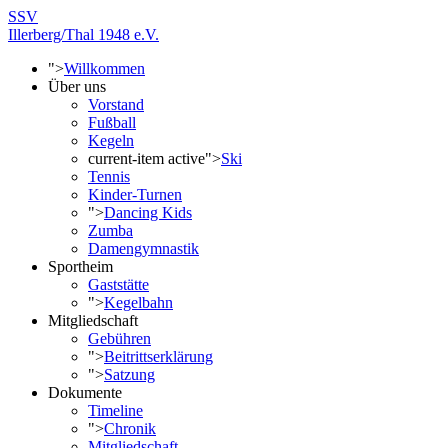
SSV
Illerberg/Thal 1948 e.V.
">
Willkommen
Über uns
Vorstand
Fußball
Kegeln
current-item active">
Ski
Tennis
Kinder-Turnen
">
Dancing Kids
Zumba
Damengymnastik
Sportheim
Gaststätte
">
Kegelbahn
Mitgliedschaft
Gebühren
">
Beitrittserklärung
">
Satzung
Dokumente
Timeline
">
Chronik
Mitgliedschaft -