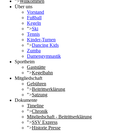
">
Willkommen
Über uns
Vorstand
Fußball
Kegeln
">
Ski
Tennis
Kinder-Turnen
">
Dancing Kids
Zumba
Damengymnastik
Sportheim
Gaststätte
">
Kegelbahn
Mitgliedschaft
Gebühren
">
Beitrittserklärung
">
Satzung
Dokumente
Timeline
">
Chronik
Mitgliedschaft - Beitrittserklärung
">
SSV Express
">
Historie Presse