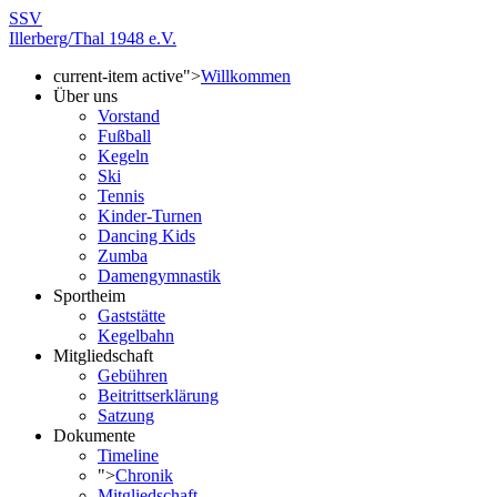
SSV
Illerberg/Thal 1948 e.V.
current-item active">
Willkommen
Über uns
Vorstand
Fußball
Kegeln
Ski
Tennis
Kinder-Turnen
Dancing Kids
Zumba
Damengymnastik
Sportheim
Gaststätte
Kegelbahn
Mitgliedschaft
Gebühren
Beitrittserklärung
Satzung
Dokumente
Timeline
">
Chronik
Mitgliedschaft -