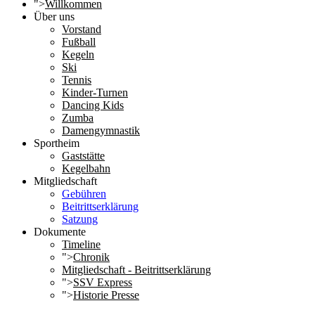
">
Willkommen
Über uns
Vorstand
Fußball
Kegeln
Ski
Tennis
Kinder-Turnen
Dancing Kids
Zumba
Damengymnastik
Sportheim
Gaststätte
Kegelbahn
Mitgliedschaft
Gebühren
Beitrittserklärung
Satzung
Dokumente
Timeline
">
Chronik
Mitgliedschaft - Beitrittserklärung
">
SSV Express
">
Historie Presse