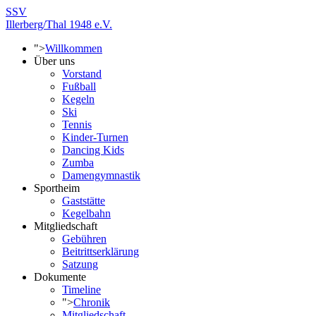
SSV
Illerberg/Thal 1948 e.V.
">
Willkommen
Über uns
Vorstand
Fußball
Kegeln
Ski
Tennis
Kinder-Turnen
Dancing Kids
Zumba
Damengymnastik
Sportheim
Gaststätte
Kegelbahn
Mitgliedschaft
Gebühren
Beitrittserklärung
Satzung
Dokumente
Timeline
">
Chronik
Mitgliedschaft -